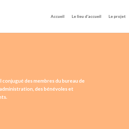
Accueil
Le lieu d’accueil
Le projet
ail conjugué des membres du bureau de
’administration, des bénévoles et
nts.