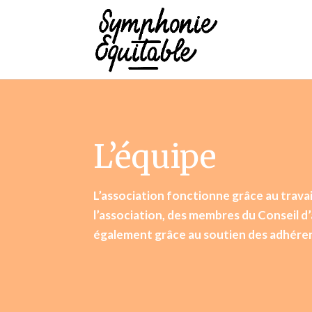
L’équipe
L’association fonctionne grâce au trav
l’association, des membres du Conseil d
également grâce au soutien des adhére